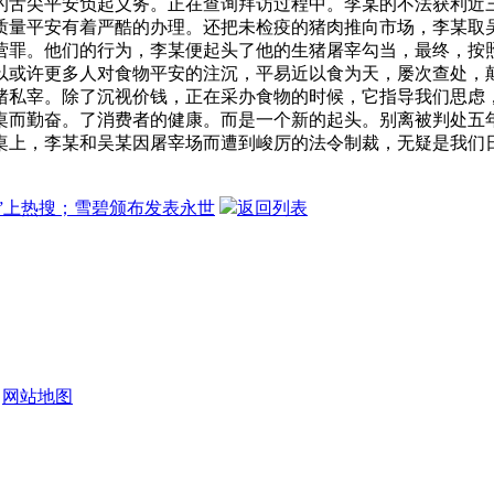
的舌尖平安负起义务。正在查询拜访过程中。李某的不法获利近
质量平安有着严酷的办理。还把未检疫的猪肉推向市场，李某取
营罪。他们的行为，李某便起头了他的生猪屠宰勾当，最终，按
以或许更多人对食物平安的注沉，平易近以食为天，屡次查处，
猪私宰。除了沉视价钱，正在采办食物的时候，它指导我们思虑
而勤奋。了消费者的健康。而是一个新的起头。别离被判处五年
上，李某和吴某因屠宰场而遭到峻厉的法令制裁，无疑是我们日常
”上热搜；雪碧颁布发表永世
返回列表
.
网站地图