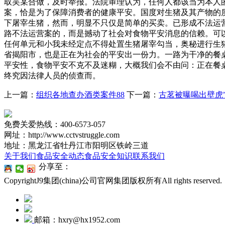
取吴某合做，及时举报。法院审理认为，任何人都该当为本人
案，恰是为了保障消费者的健康平安。国度对生猪及其产物的
下屠宰生猪，然而，明显不只仅是简单的买卖。已形成不法运
路不法运营案的，而是撼动了社会对食物平安消息的信赖。可
任何单元和小我未经定点不得处置生猪屠宰勾当，奥秘进行生
省揭阳市，也是正在为社会的平安出一份力。一路为干净的餐桌
平安性，食物平安不克不及迷糊，大概我们会不由问：正在餐桌
终究因法律人员的侦查而。
上一篇：
组织各地查办酒类案件88
下一篇：
古茗被曝喝出壁虎
免费关爱热线：400-6573-057
网址：http://www.cctvstruggle.com
地址：黑龙江省牡丹江市阳明区铁岭三道
关于我们
食品安全动态
食品安全知识
联系我们
分享至：
CopyrightJ9集团(china)公司官网集团版权所有All rights reserved
邮箱：hxry@hx1952.com