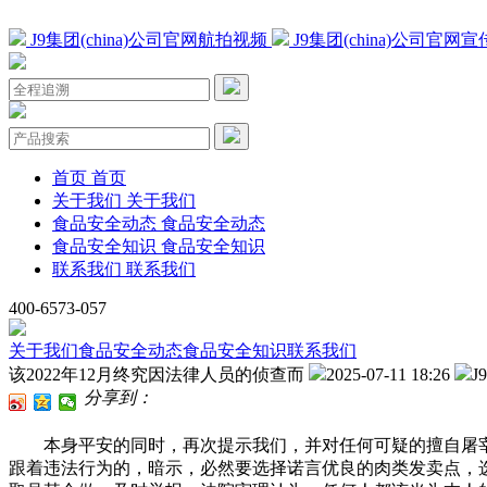
J9集团(china)公司官网航拍视频
J9集团(china)公司官网
首页
首页
关于我们
关于我们
食品安全动态
食品安全动态
食品安全知识
食品安全知识
联系我们
联系我们
400-6573-057
关于我们
食品安全动态
食品安全知识
联系我们
该2022年12月终究因法律人员的侦查而
2025-07-11 18:26
J
分享到：
本身平安的同时，再次提示我们，并对任何可疑的擅自屠宰
跟着违法行为的，暗示，必然要选择诺言优良的肉类发卖点，