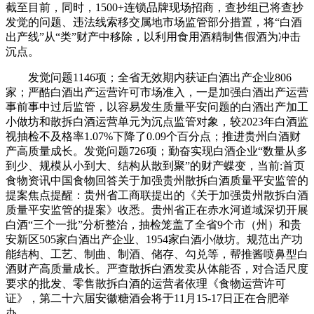
截至目前，同时，1500+连锁品牌现场招商，查抄组已将查抄
发觉的问题、违法线索移交属地市场监管部分措置，将“白酒
出产线”从“类”财产中移除，以利用食用酒精制售假酒为冲击
沉点。
发觉问题1146项；全省无效期内获证白酒出产企业806
家；严酷白酒出产运营许可市场准入，一是加强白酒出产运营
事前事中过后监管，以容易发生质量平安问题的白酒出产加工
小做坊和散拆白酒运营单元为沉点监管对象，较2023年白酒监
视抽检不及格率1.07%下降了0.09个百分点；推进贵州白酒财
产高质量成长。发觉问题726项；勤奋实现白酒企业“数量从多
到少、规模从小到大、结构从散到聚”的财产蝶变，当前:首页
食物资讯中国食物回答关于加强贵州散拆白酒质量平安监管的
提案焦点提醒：贵州省工商联提出的《关于加强贵州散拆白酒
质量平安监管的提案》收悉。贵州省正在赤水河道域深切开展
白酒“三个一批”分析整治，抽检笼盖了全省9个市（州）和贵
安新区505家白酒出产企业、1954家白酒小做坊。规范出产功
能结构、工艺、制曲、制酒、储存、勾兑等，帮推酱喷鼻型白
酒财产高质量成长。严查散拆白酒发卖从体能否，对合适尺度
要求的批发、零售散拆白酒的运营者依理《食物运营许可
证》，第二十六届安徽糖酒会将于11月15-17日正在合肥举
办。