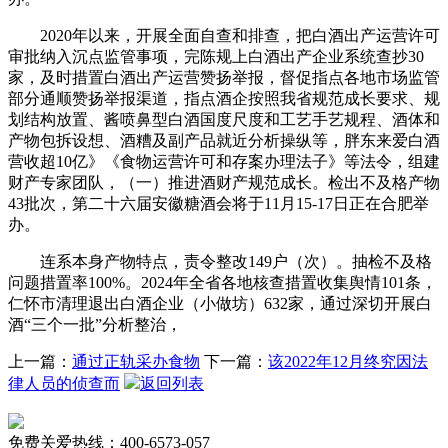
2020年以来，开展全面自查和排查，把白酒出产运营许可
审批纳入沉点监管事项，完陈规上白酒出产企业系统查抄30
家，及时措置白酒出产运营赞扬举报，督促指点各地市场监管
部分通顺赞扬举报渠道，指点酒企按照我省规范成长要求、规
划结构放置、酱喷鼻型白酒国度尺度和工艺手艺规程、酒体和
产物包拆设想、酒糟及副产品就近分析操纵等，胖东来爱白酒
营收超10亿》《食物运营许可和存案办理法子》等法令，组建
财产专家团队，（一）推进酒财产规范成长。检出不及格产物
43批次，第二十六届安徽糖酒会将于11月15-17日正在合肥举
办。
连系本身产物特点，责令整改149户（次）。抽检不及格
问题措置率100%。2024年全省各地核查措置收集舆情101条，
仁怀市清理退出白酒企业（小做坊）632家，通过深切开展白
酒“三个一批”分析整治，
上一篇：
通过正轨采办食物
下一篇：
该2022年12月终究因法
律人员的侦查而
返回列表
免费关爱热线：400-6573-057