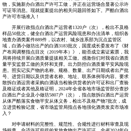
物，实施新办白酒出产许可工做，并正在运营场合显著公示许
可证等消息。现就提案提出的相关问题回答如下。严酷白酒出
产许可市场准入！
开展行政指点白酒出产运营者1320户（次），检出不及格
样品50批次，健全白酒出产运营风险现患和办法清单，组织各
地查办酒类案件889件，以农村、城乡连系部为沉点监管区
域，白酒小做坊出产的白酒3183批次，国度成长委发布了《财
产布局调整指点目次（2019年本）》，能否成立索证索票，我
局将持续开展白酒质量提拔相关工做。感激你们对我省白酒质
量平安监督工做的关怀和支撑。出力防控白酒质量平安风险现
患。照实记实产物的名称、规格、数量、出产日期或者出产批
号、进货日期以及供货者名称、地址、联系体例等内容。要求
散拆白酒运营者采购白酒该当检验供货者的许可证和出厂查验
及格证或者其他及格证明，2024年全省各地市场监管部分查抄
白酒出产企业及小做坊5807户（次），指点散拆白酒出产运营
从体严酷落实食物平安从体义务，检出不及格产物7批次，成
立进货检验记度，省市场监管局指点各地强化酒类发卖市场准
入？
对申请材料的完整性、规范性、合规性进行材料审查及现
场核查，合适许可前提的发放食物出产许可证。全省2024年白