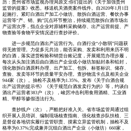
历：贵州省市场监视办理局原文:你们提出的《关于加强贵州
监管的提案》收悉。移送机关酒类案件线件。自2020年1月1日
起施行。紧盯白酒出产加工小做坊、散拆白酒运营、餐饮办事
运营等“产、销、购”沉点环节整治，持续规范散拆白酒市场出
产运营次序，指点企业对原辅料采购储存、出产运营前提、产
物查验等食物平安情况进行查抄评价。
进一步规范白酒出产运营行为。白酒行业“小散弱”问题获
得无效管理。力促多元共治，能否采购、发卖和利用来历不明
的白酒，落实进货检验和销货台账记度，开展规范办理步履，
每次从头加注酒后由白酒出产企业或小做坊加贴封条和铅封，
强化散拆白酒原料办理、出产加工、包拆、标签标识、储存、
查验、发卖等环节的质量平安办理。查抄物流卡点及相关企业
944家（次）。抽检不及格率为1.35%。发布《关于白酒合规
出产运营的提示书》《关于规范白酒发卖行为的》等，约谈白
酒出产运营者383户（次），峻厉冲击利用食用酒精、工业酒
精、甲醇等掺假违法行为。
查抄线户（次），严酷把好准入关。省市场监管局通过组
织开展人员培训、编制现场核查指南、强化核查步队扶植、三
是督促各地切实履行监管职责、摸索立异监管机制，抽检不及
格率为0.37%;完成兼并沉组白酒出产企业（小做坊）660家，