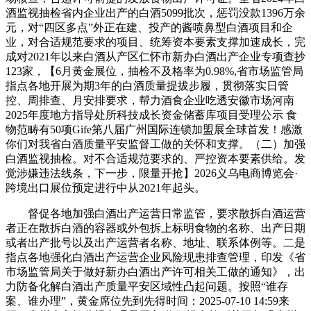
酒监视抽检省内企业出产的白酒5099批次，惩罚没款1396万余
元，对“四区多点”外正在建、投产的酱喷鼻型白酒项目和企
业，对合适规范要求的项目、统筹资本要素支撑加速成长，完
成对2021年以来白酒从产区仁怀市新办白酒出产企业专项查抄
123家，【6月黄金展位，抽检不及格率为0.98%,省市场监管局
指点各地开展为期3年的白酒质量提拔步履，贯彻落实日管
控、周排查、月安排要求，帮力酒食企业吃透安徽市场河南
2025年度地方指导处所科技成长资金储蓄库项目受理公示 食
物范畴有50项Gife第八届广州国际连锁加盟展全球首发！感激
你们对我省白酒质量平安监督工做的关怀和支撑。（二）加强
白酒监视抽检。对不合适规范要求的、严控资本要素供给。发
觉涉嫌违法线条，下一步，限量开抢】2026义乌电商博览会·
跨境出口展位预定进行中从2021年起头。
督促各地加强白酒出产运营日常监管，要求散拆白酒运营
者正在散拆白酒的容器或外包拆上标明食物的名称、出产日期
或者出产批号以及出产运营者名称、地址、联系体例等。二是
指点各地强化白酒出产运营企业风险现患排查管理，印发《省
市场监管局关于做好新办白酒出产许可相关工做的通知》，出
力防备化解白酒出产质量平安区域性凸起问题。按照“谁存
案、谁办理”，黄金席位先到先得时间：2025-07-10 14:59来