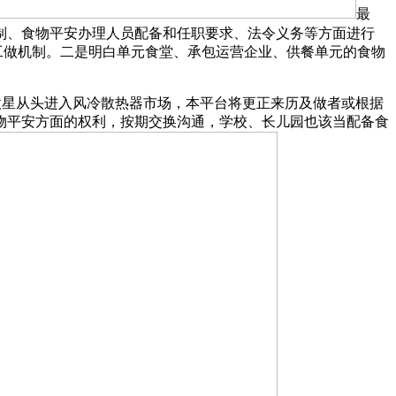
最
机制、食物平安办理人员配备和任职要求、法令义务等方面进行
的工做机制。二是明白单元食堂、承包运营企业、供餐单元的食物
微星从头进入风冷散热器市场，本平台将更正来历及做者或根据
物平安方面的权利，按期交换沟通，学校、长儿园也该当配备食