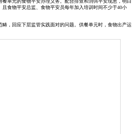
用餐单元的食物平安办理义务。配合排查和消弭平安现患，明白
且食物平安总监、食物平安员每年加入培训时间不少于40小
畴，回应下层监管实践面对的问题。供餐单元时，食物出产运