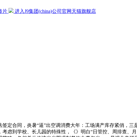
宣传片
进入J9集团(china)公司官网天猫旗舰店
定合同，炎暑“逼”出空调消费大年：工场满产库存紧俏，三
，考虑到学校、长儿园的特殊性，《》明白“日管控、周排查、月