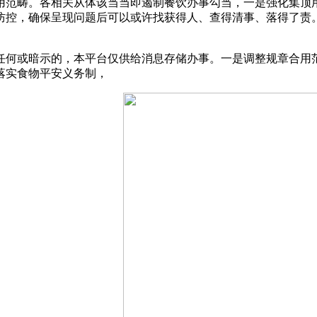
用范畴。各相关从体该当当即遏制餐饮办事勾当，一是强化集顶
防控，确保呈现问题后可以或许找获得人、查得清事、落得了责。
何或暗示的，本平台仅供给消息存储办事。一是调整规章合用范
落实食物平安义务制，