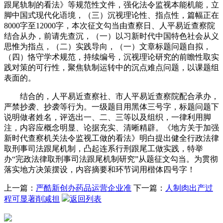
跟尾轨制的看法》等规范性文件，强化法令监视本能机能，立
脚中国式现代化语境，（三）沉视理论性、指点性，篇幅正在
8000字至12000字，本次征文勾当由查察日、人平易近查察院
结合从办，前请先查沉，（一）以习新时代中国特色社会从义
思惟为指点，（二）实践导向，（一）文章标题问题自拟，
（四）恪守学术规范，持续编号，沉视理论研究的前瞻性取实
践对策的可行性，聚焦轨制运转中的沉点难点问题，以课题组
表面的。
结合的，人平易近查察社、市人平易近查察院配合承办，
严禁抄袭、抄袭等行为。一级题目用黑体三号字，标题问题下
说明做者姓名，评选出一、二、三等以及组织，一律利用脚
注，内容应概念明显、论据充实、清晰精辟。《地方关于加强
新时代查察机关法令监视工做的看法》明白提出健全行政法律
取刑事司法跟尾机制，凸起连系行刑跟尾工做实践，特举
办“完政法律取刑事司法跟尾机制研究”从题征文勾当。为贯彻
落实地方决策摆设，内容摘要和环节词用楷体四号字！
上一篇：
严酷新创办药品运营企业准
下一篇：
人制肉出产过
程可显著削减担
返回列表