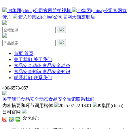
J9集团(china)公司官网航拍视频
J9集团(china)公司官网宣
传片
进入J9集团(china)公司官网天猫旗舰店
首页
首页
关于我们
关于我们
食品安全动态
食品安全动态
食品安全知识
食品安全知识
联系我们
联系我们
400-6573-057
关于我们
食品安全动态
食品安全知识
联系我们
内容摘要和环节词用楷体
2025-07-22 18:01
J9集团(china)
公司官网
分享到：