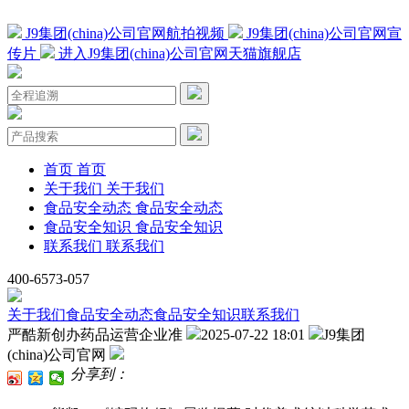
J9集团(china)公司官网航拍视频
J9集团(china)公司官网宣
传片
进入J9集团(china)公司官网天猫旗舰店
首页
首页
关于我们
关于我们
食品安全动态
食品安全动态
食品安全知识
食品安全知识
联系我们
联系我们
400-6573-057
关于我们
食品安全动态
食品安全知识
联系我们
严酷新创办药品运营企业准
2025-07-22 18:01
J9集团
(china)公司官网
分享到：