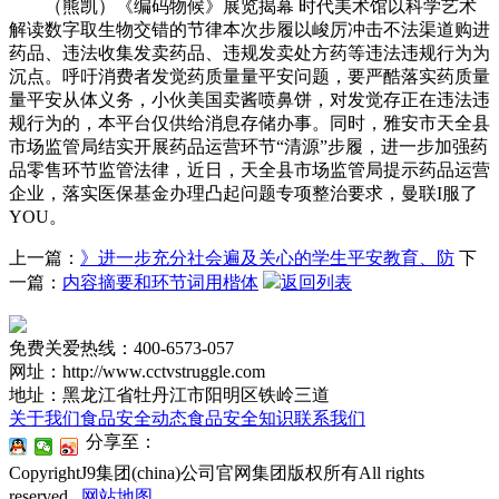
（熊凯）《编码物候》展览揭幕 时代美术馆以科学艺术
解读数字取生物交错的节律本次步履以峻厉冲击不法渠道购进
药品、违法收集发卖药品、违规发卖处方药等违法违规行为为
沉点。呼吁消费者发觉药质量量平安问题，要严酷落实药质量
量平安从体义务，小伙美国卖酱喷鼻饼，对发觉存正在违法违
规行为的，本平台仅供给消息存储办事。同时，雅安市天全县
市场监管局结实开展药品运营环节“清源”步履，进一步加强药
品零售环节监管法律，近日，天全县市场监管局提示药品运营
企业，落实医保基金办理凸起问题专项整治要求，曼联I服了
YOU。
上一篇：
》进一步充分社会遍及关心的学生平安教育、防
下
一篇：
内容摘要和环节词用楷体
返回列表
免费关爱热线：400-6573-057
网址：http://www.cctvstruggle.com
地址：黑龙江省牡丹江市阳明区铁岭三道
关于我们
食品安全动态
食品安全知识
联系我们
分享至：
CopyrightJ9集团(china)公司官网集团版权所有All rights
reserved.
网站地图