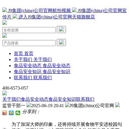
J9集团(china)公司官网航拍视频
J9集团(china)公司官网宣
传片
进入J9集团(china)公司官网天猫旗舰店
首页
首页
关于我们
关于我们
食品安全动态
食品安全动态
食品安全知识
食品安全知识
联系我们
联系我们
400-6573-057
关于我们
食品安全动态
食品安全知识
联系我们
监管干部一
2025-06-19 20:41
J9集团(china)公司官网
分享到：
为了加深大师的印象，还将持续开展食物平安进校园勾