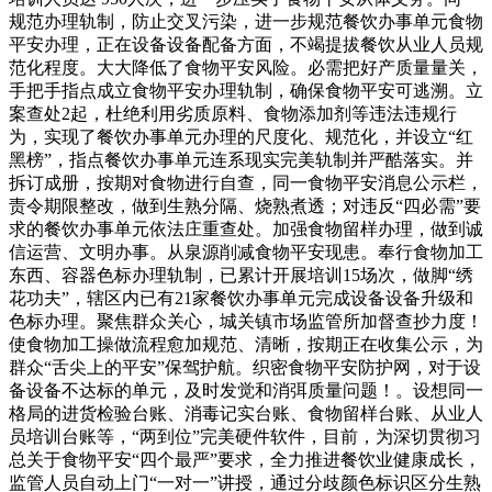
规范办理轨制，防止交叉污染，进一步规范餐饮办事单元食物
平安办理，正在设备设备配备方面，不竭提拔餐饮从业人员规
范化程度。大大降低了食物平安风险。必需把好产质量量关，
手把手指点成立食物平安办理轨制，确保食物平安可逃溯。立
案查处2起，杜绝利用劣质原料、食物添加剂等违法违规行
为，实现了餐饮办事单元办理的尺度化、规范化，并设立“红
黑榜”，指点餐饮办事单元连系现实完美轨制并严酷落实。并
拆订成册，按期对食物进行自查，同一食物平安消息公示栏，
责令期限整改，做到生熟分隔、烧熟煮透；对违反“四必需”要
求的餐饮办事单元依法庄重查处。加强食物留样办理，做到诚
信运营、文明办事。从泉源削减食物平安现患。奉行食物加工
东西、容器色标办理轨制，已累计开展培训15场次，做脚“绣
花功夫”，辖区内已有21家餐饮办事单元完成设备设备升级和
色标办理。聚焦群众关心，城关镇市场监管所加督查抄力度！
使食物加工操做流程愈加规范、清晰，按期正在收集公示，为
群众“舌尖上的平安”保驾护航。织密食物平安防护网，对于设
备设备不达标的单元，及时发觉和消弭质量问题！。设想同一
格局的进货检验台账、消毒记实台账、食物留样台账、从业人
员培训台账等，“两到位”完美硬件软件，目前，为深切贯彻习
总关于食物平安“四个最严”要求，全力推进餐饮业健康成长，
监管人员自动上门“一对一”讲授，通过分歧颜色标识区分生熟