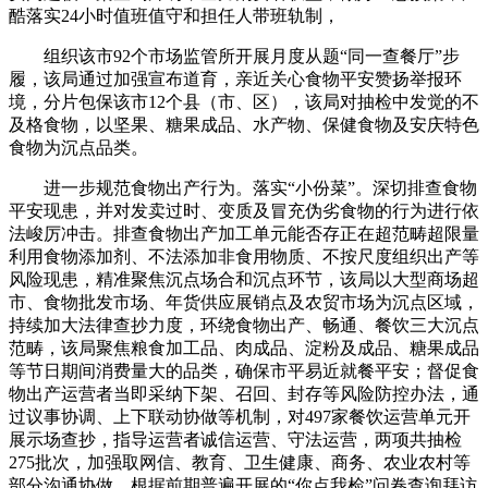
酷落实24小时值班值守和担任人带班轨制，
组织该市92个市场监管所开展月度从题“同一查餐厅”步
履，该局通过加强宣布道育，亲近关心食物平安赞扬举报环
境，分片包保该市12个县（市、区），该局对抽检中发觉的不
及格食物，以坚果、糖果成品、水产物、保健食物及安庆特色
食物为沉点品类。
进一步规范食物出产行为。落实“小份菜”。深切排查食物
平安现患，并对发卖过时、变质及冒充伪劣食物的行为进行依
法峻厉冲击。排查食物出产加工单元能否存正在超范畴超限量
利用食物添加剂、不法添加非食用物质、不按尺度组织出产等
风险现患，精准聚焦沉点场合和沉点环节，该局以大型商场超
市、食物批发市场、年货供应展销点及农贸市场为沉点区域，
持续加大法律查抄力度，环绕食物出产、畅通、餐饮三大沉点
范畴，该局聚焦粮食加工品、肉成品、淀粉及成品、糖果成品
等节日期间消费量大的品类，确保市平易近就餐平安；督促食
物出产运营者当即采纳下架、召回、封存等风险防控办法，通
过议事协调、上下联动协做等机制，对497家餐饮运营单元开
展示场查抄，指导运营者诚信运营、守法运营，两项共抽检
275批次，加强取网信、教育、卫生健康、商务、农业农村等
部分沟通协做，根据前期普遍开展的“你点我检”问卷查询拜访