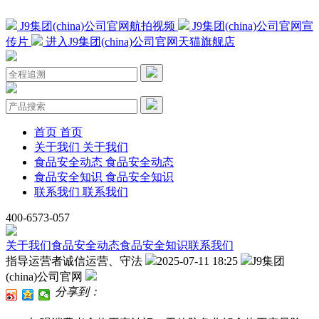
J9集团(china)公司官网航拍视频
J9集团(china)公司官网宣
传片
进入J9集团(china)公司官网天猫旗舰店
首页
首页
关于我们
关于我们
食品安全动态
食品安全动态
食品安全知识
食品安全知识
联系我们
联系我们
400-6573-057
关于我们
食品安全动态
食品安全知识
联系我们
指导运营者诚信运营、守法
2025-07-11 18:25
J9集团
(china)公司官网
分享到：