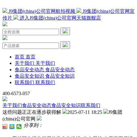
J9集团(china)公司官网航拍视频
J9集团(china)公司官网宣
传片
进入J9集团(china)公司官网天猫旗舰店
首页
首页
关于我们
关于我们
食品安全动态
食品安全动态
食品安全知识
食品安全知识
联系我们
联系我们
400-6573-057
关于我们
食品安全动态
食品安全知识
联系我们
这些问题正正在逐步获得解
2025-07-11 18:25
J9集团
(china)公司官网
分享到：