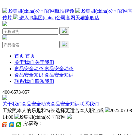
J9集团(china)公司官网航拍视频
J9集团(china)公司官网宣
传片
进入J9集团(china)公司官网天猫旗舰店
首页
首页
关于我们
关于我们
食品安全动态
食品安全动态
食品安全知识
食品安全知识
联系我们
联系我们
400-6573-057
关于我们
食品安全动态
食品安全知识
联系我们
工按照本人的乐趣和特长选择更适合本人职业成
2025-07-08
14:00
J9集团(china)公司官网
分享到：