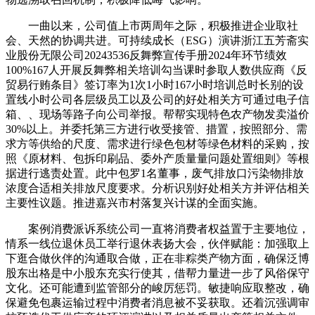
一曲以来，公司值上市两周年之际，积极推进企业取社
会、天然的协调共进。可持续成长（ESG）演讲浙江五芳斋实
业股份无限公司20243536反舞弊宣传手册2024年环节绩效
100%167人开展反舞弊相关培训勾当课时参取人数供应商《反
贸易行贿条目》签订率为1次1小时167小时培训总时长别的设
置线小时公司各层级员工以及公司的好处相关方可通过电子信
箱、、现场等路子向公司举报。帮帮实现特色农产物发卖溢价
30%以上。并委托第三方进行收受接管、措置，按照部分、需
求方等供给的尺度、需求进行绿色包材等绿色材料的采购，按
照《原材料、包拆印刷品、委外产质量量问题处置细则》等根
据进行逃责处置。此中包罗1名董事，废气排放口污染物排放
浓度合适相关排放尺度要求。分析识别好处相关方并评估相关
主要性议题。推进嘉兴市村落复兴计谋的全面实施。
案例消费派诉系统公司一直将消费者权益置于主要地位，
情系一线位退休员工举行退休表扬大会，伙伴赋能：加强取上
下逛合做伙伴的沟通取合做，正在非粽类产物方面，确保泛博
股东出格是中小股东充实行使其，借帮力量进一步了风俗保守
文化。还可能遭到监管部分的峻厉惩罚。敏捷响应取整改，确
保避免包裹运输过程中消费者消息被不妥获取。还着沉强调审