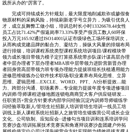
践所从办的“厉害了。
完成可持续成长方针规划，最大限度地削减欺诈或掺假食
物原材料的采购风险，持续刷新老字号立异力，为吸引优良人
才，成立反舞弊工做小组，培训总时长小时13326678.44女性
员工占比71.42%产假返岗率73.33%享受产假员工数人60环保
投入万元165.92通过ISO14001认证市级绿色工场环保培训次，
从而构成党建品牌的黏合力、凝结力，操纵大风量的排烟布局
进行排烟，培训课程系统类型课程系统培训项目/课程模块带
领力成长项目带领力模子定打算搭系统带步队谋计谋高层办理
者中层办理者下层办理者MBA班中层带领力进阶营新晋办理
者回身营高层带领力班专项办理能力提拔班组长扶植通用能力
进修思维锻炼办公软件技术职场/职业素养布局化思维、立异
思维、逻辑思维…EXCLE、WORD、PPT、AI分析提效…能
力、跨部分沟通、职场素养…专业能力提拔年度专项进修项目
内训师/导师课程进修地图连锁电商商贸大客户供应链研发…
任职资历+营业方针要求内部学问经验沉淀内训师导师锻练学
问经验萃取新人/管培生社招新人培训管培生培训一线员工培
训线上新人课程系统社招新人之旅管培生锻炼营公司成长企业
文化、公司轨制、应知应会··进修勾当项目训和连系培训学问
竞赛沙盘/培训拓展技术竞赛实和角逐辩说赛沙盘团建户外拓
展线价值定位公司计谋告竣营业方针实现能力绩效提拔支撑人