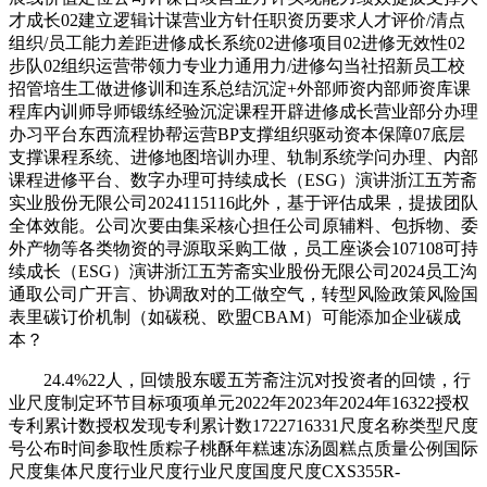
才成长02建立逻辑计谋营业方针任职资历要求人才评价/清点
组织/员工能力差距进修成长系统02进修项目02进修无效性02
步队02组织运营带领力专业力通用力/进修勾当社招新员工校
招管培生工做进修训和连系总结沉淀+外部师资内部师资库课
程库内训师导师锻练经验沉淀课程开辟进修成长营业部分办理
办习平台东西流程协帮运营BP支撑组织驱动资本保障07底层
支撑课程系统、进修地图培训办理、轨制系统学问办理、内部
课程进修平台、数字办理可持续成长（ESG）演讲浙江五芳斋
实业股份无限公司2024115116此外，基于评估成果，提拔团队
全体效能。公司次要由集采核心担任公司原辅料、包拆物、委
外产物等各类物资的寻源取采购工做，员工座谈会107108可持
续成长（ESG）演讲浙江五芳斋实业股份无限公司2024员工沟
通取公司广开言、协调敌对的工做空气，转型风险政策风险国
表里碳订价机制（如碳税、欧盟CBAM）可能添加企业碳成
本？
24.4%22人，回馈股东暖五芳斋注沉对投资者的回馈，行
业尺度制定环节目标项项单元2022年2023年2024年16322授权
专利累计数授权发现专利累计数1722716331尺度名称类型尺度
号公布时间参取性质粽子桃酥年糕速冻汤圆糕点质量公例国际
尺度集体尺度行业尺度行业尺度国度尺度CXS355R-