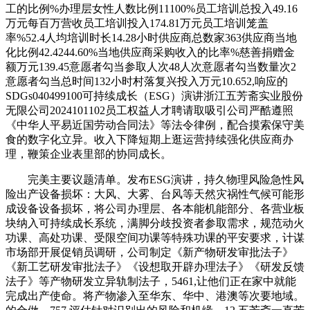
工的比例%办理层女性人数比例11100%员工培训总投入49.16
万元每百万营收员工培训投入174.81万元员工培训笼盖
率%52.4人均培训时长14.28小时供应商总数家363供应商当地
化比例42.4244.60%当地供应商采购收入的比率%慈善捐赠金
额万元139.45意愿者勾当参取人次48人次意愿者勾当数量次2
意愿者勾当总时间132小时村落复兴投入万元10.652,响应的
SDGs040499100可持续成长（ESG）演讲浙江五芳斋实业股份
无限公司2024101102员工权益人才聘请取吸引公司严酷遵照
《中华人平易近国劳动合同法》等法令律例，配合摸索保守美
食的数字化立异。收入下降短期上逛运营持续强化供应商办
理，鞭策企业表里部的协同成长。
完美主要议题清单。发布ESG演讲，持久物理风险急性风
险出产设备损坏：大风、大雾、台风等天然灾祸性气候可能形
成设备设备损坏，将公司办理层、各本能机能部分、各营业板
块纳入可持续成长系统，满脚分歧投资者参取需求，规范动火
功课、高处功课、受限空间功课等特殊功课的平安要求，计谋
市场部开展促销员调研，公司制定《新产物研发审批法子》
《新工艺研发审批法子》《设想取开辟办理法子》《研发反馈
法子》等产物研发立异轨制法子，5461,让他们正在家中就能
完成出产使命。将产物渗入至华东、华中、港澳等次要地域。