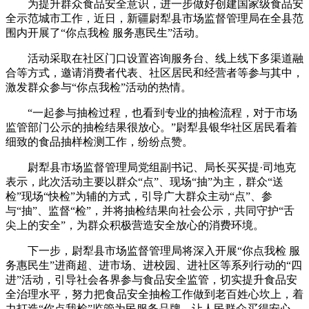
为提升群众食品安全意识，进一步做好创建国家级食品安
全示范城市工作，近日，新疆尉犁县市场监督管理局在全县范
围内开展了“你点我检 服务惠民生”活动。
活动采取在社区门口设置咨询服务台、线上线下多渠道融
合等方式，邀请消费者代表、社区居民和经营者等参与其中，
激发群众参与“你点我检”活动的热情。
“一起参与抽检过程，也看到专业的抽检流程，对于市场
监管部门公示的抽检结果很放心。”尉犁县银华社区居民看着
细致的食品抽样检测工作，纷纷点赞。
尉犁县市场监督管理局党组副书记、局长买买提·司地克
表示，此次活动主要以群众“点”、现场“抽”为主，群众“送
检”现场“快检”为辅的方式，引导广大群众主动“点”、参
与“抽”、监督“检”，并将抽检结果向社会公示，共同守护“舌
尖上的安全”，为群众积极营造安全放心的消费环境。
下一步，尉犁县市场监督管理局将深入开展“你点我检 服
务惠民生”进商超、进市场、进校园、进社区等系列行动的“四
进”活动，引导社会各界参与食品安全监管，切实提升食品安
全治理水平，努力把食品安全抽检工作做到老百姓心坎上，着
力打造“你点我检”监管为民服务品牌，让人民群众买得安心、