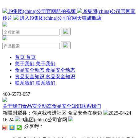
J9集团(china)公司官网航拍视频
J9集团(china)公司官网宣
传片
进入J9集团(china)公司官网天猫旗舰店
首页
首页
关于我们
关于我们
食品安全动态
食品安全动态
食品安全知识
食品安全知识
联系我们
联系我们
400-6573-057
关于我们
食品安全动态
食品安全知识
联系我们
新疆尉犁县：你点我检进社区 食品安全在身边
2025-04-24
16:24
J9集团(china)公司官网
分享到：