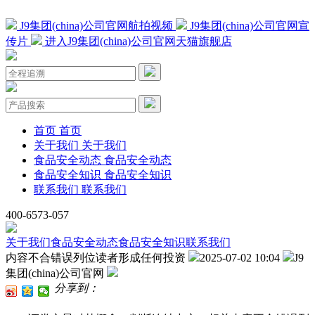
J9集团(china)公司官网航拍视频
J9集团(china)公司官网宣
传片
进入J9集团(china)公司官网天猫旗舰店
首页
首页
关于我们
关于我们
食品安全动态
食品安全动态
食品安全知识
食品安全知识
联系我们
联系我们
400-6573-057
关于我们
食品安全动态
食品安全知识
联系我们
内容不合错误列位读者形成任何投资
2025-07-02 10:04
J9
集团(china)公司官网
分享到：