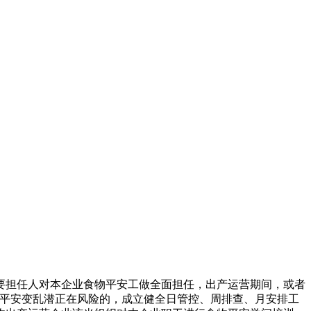
担任人对本企业食物平安工做全面担任，出产运营期间，或者
物平安变乱潜正在风险的，成立健全日管控、周排查、月安排工