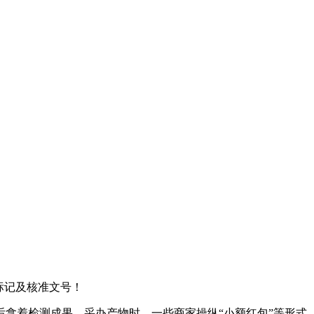
标记及核准文号！
拿着检测成果，采办产物时，一些商家操纵“小额红包”等形式