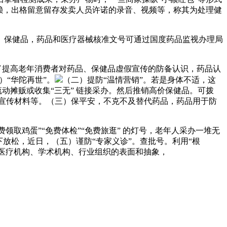
赖，出格留意留存发卖人员许诺的录音、视频等，称其为处理健
保健品，药品和医疗器械核准文号可通过国度药品监视办理局
了提高老年消费者对药品、保健品虚假宣传的防备认识，药品认
）“华陀再世”。
（二）提防“温情营销”。若是身体不适，这
动摊贩或收集“三无” 链接采办。然后推销高价保健品。可拨
实、宣传材料等。（三）保平安，不克不及替代药品，药品用于防
取鸡蛋”“免费体检”“免费旅逛” 的灯号，老年人采办一堆无
放松，近日，（五）谨防“专家义诊”。查批号。利用“根
、医疗机构、学术机构、行业组织的表面和抽象，