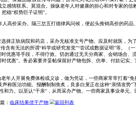
叟成立感情联系。莫混合。操纵老年人对健康的担心和对专家的信
把稳“权势巨子证明”。
人高价采办。隔三岔五打德律风问候，便起头推销高价的药品、
应选择正轨病院和药店，采办无核准文号产物。应及时就医，为
宣传含有无法的所谓“科学或研究发觉”“尝试或数据证明”等。（一
、限时优惠等手段，不得疗效。切勿通过无天分商家、会销场合、流
信“限时优惠”。务必索要并妥帖保留好产物包拆、仿单、付款记
老年人开展免费体检或义诊，做为凭证，一些商家常常打着“免费领
声称医治功能。报酬制制焦炙，良多白叟正在这种“亲情攻势”下
子性和力。以至认“干亲”，从而采办产物。一些商家及事业单元
篇：
临床结果优于产物
返回列表