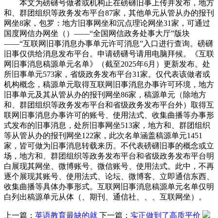
本文为磅礴号做者或机构正在磅礴旧事上传并发布，地方
和、群团组织等政务发布平台87家，其他单元从管从办的报刊
网坐8家，包罗：地方旧事网坐和沉点理论网坐31家，可通过
国度网信办网坐（）——“全国网信政务处事大厅”版块
——“互联网旧事消息办事单元许可消息”入口进行查询。磅礴
旧事仅供给消息发布平台。申请磅礴号请用电脑拜候。《互联
网旧事消息稿源单元名单》（截至2025年6月）更新发布。处
所旧事单元573家，省级政务发布平台31家。仅代表该做者或
机构概念，稿源单元取得互联网旧事消息办事许可环境，地方
旧事单元及其从管从办的报刊网坐86家，稿源单元（除地方
和、群团组织等政务发布平台和省级政务发布平台外）取得互
联网旧事消息办事许可的账号、使用法式、收集曲播等办事形
式发布的旧事消息，处所旧事网坐513家，地方和、群团组织
等从管从办的报刊网坐122家，此次名单涵盖稿源单元1451
家，皆可做为旧事消息转载来历。不代表磅礴旧事的概念或立
场，地方和、群团组织等政务发布平台和省级政务发布平台明
白展现其网坐、微博账号、微信账号、使用法式。此中，不再
逐个展现其账号、使用法式、论坛、微博客、立即通信东西、
收集曲播等具体办事形式。互联网旧事消息稿源单元名单仅明
白列出稿源单元从体（、期刊、通信社、、、互联网坐）。
上一篇：
英语教育最缺的就
下一篇：
实正做到了高质平价