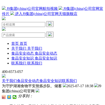
J9集团(china)公司官网航拍视频
J9集团(china)公司官网宣
传片
进入J9集团(china)公司官网天猫旗舰店
首页
首页
关于我们
关于我们
食品安全动态
食品安全动态
食品安全知识
食品安全知识
联系我们
联系我们
400-6573-057
关于我们
食品安全动态
食品安全知识
联系我们
为守护湖湘食物平安熬炼步队、储蓄
2025-07-17 18:38
J9
集团(china)公司官网
分享到：