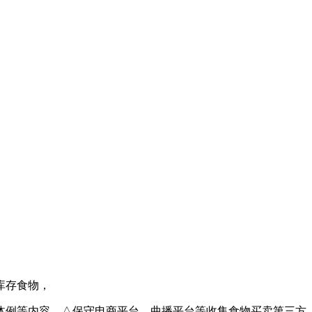
库存食物，
例等内容。△保守电商平台、曲播平台等收集食物买卖第三方