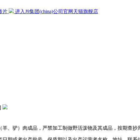
宣传片
进入J9集团(china)公司官网天猫旗舰店
网
（羊、驴）肉成品，严禁加工制做野活泼物及其成品，按期查抄
日期或者出产批号、保质期以及出产运营者名称、地址、联系体