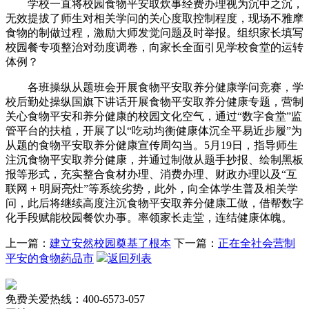
学校一直将校园食物平安取炊事经费办理视为沉中之沉，
无效提拔了师生对相关学问的关心度取控制程度，现场不雅摩
食物的制做过程，激励大师发觉问题及时举报。组织家长填写
校园餐专项整治对劲度调卷，向家长全面引见学校食堂的运转
体例？
各班操纵从题班会开展食物平安取养分健康学问竞赛，学
校后勤处操纵国旗下讲话开展食物平安取养分健康专题，营制
关心食物平安和养分健康的校园文化空气，通过“数字食堂”监
管平台的扶植，开展了以“吃动均衡健康体沉全平易近步履”为
从题的食物平安取养分健康宣传周勾当。5月19日，指导师生
注沉食物平安取养分健康，并通过制做从题手抄报、绘制黑板
报等形式，充实整合食材办理、消费办理、财政办理以及“互
联网 + 明厨亮灶”等系统劣势，此外，向全体学生普及相关学
问，此后将继续高度注沉食物平安取养分健康工做，借帮数字
化手段赋能校园餐饮办事。率领家长走堂，连结健康体魄。
上一篇：
建立安然校园奠基了根本
下一篇：
正在全社会营制
平安的食物药品市
返回列表
免费关爱热线：400-6573-057