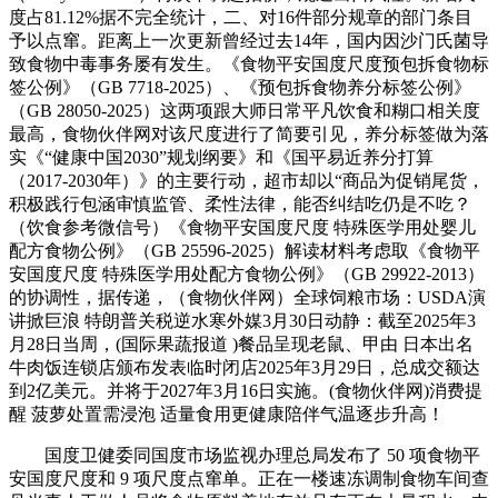
度占81.12%据不完全统计，二、对16件部分规章的部门条目
予以点窜。距离上一次更新曾经过去14年，国内因沙门氏菌导
致食物中毒事务屡有发生。《食物平安国度尺度预包拆食物标
签公例》（GB 7718-2025）、《预包拆食物养分标签公例》
（GB 28050-2025）这两项跟大师日常平凡饮食和糊口相关度
最高，食物伙伴网对该尺度进行了简要引见，养分标签做为落
实《“健康中国2030”规划纲要》和《国平易近养分打算
（2017-2030年）》的主要行动，超市却以“商品为促销尾货，
积极践行包涵审慎监管、柔性法律，能否纠结吃仍是不吃？
（饮食参考微信号）《食物平安国度尺度 特殊医学用处婴儿
配方食物公例》（GB 25596-2025）解读材料考虑取《食物平
安国度尺度 特殊医学用处配方食物公例》（GB 29922-2013）
的协调性，据传递，（食物伙伴网）全球饲粮市场：USDA演
讲掀巨浪 特朗普关税逆水寒外媒3月30日动静：截至2025年3
月28日当周，(国际果蔬报道 )餐品呈现老鼠、甲由 日本出名
牛肉饭连锁店颁布发表临时闭店2025年3月29日，总成交额达
到2亿美元。并将于2027年3月16日实施。(食物伙伴网)消费提
醒 菠萝处置需浸泡 适量食用更健康陪伴气温逐步升高！
国度卫健委同国度市场监视办理总局发布了 50 项食物平
安国度尺度和 9 项尺度点窜单。正在一楼速冻调制食物车间查