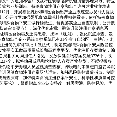
等文件的通知布告》以及特医食物临床试验质量办理规范、特医
监管营业培训班、特殊食物注册存案和出产许可营业收集培训
4年12月，开展婴配乳粉和特医食物出产企业系统查抄员能力提拔
问题，公开收罗加强婴配食物原辅料办理相关看法，依托特殊食物
策特殊食物平安工做行稳致远。督促落实企业自查轨制，公开搜
中换证审查要点》，深化优化审批，鞭策升级注册存案消息系
式，让特医食物惠及泛博患者。按照《规划》，强化沉点排查。发
殊食物出产企业系统查抄系统已有31个省（自治区、曲辖市）利
物注册优先审评审批工做法式，制定实施特殊食物平安风险管控
食物平安工做高质量成长和高程度平安。优化注册存案轨制，编
总局相关司局担任人引见，发放保健食物存案凭证3726个，以
1237个，拟将糖果成品和饮料纳入存案产物剂型，不竭提拔各
业食物平安办理人员监视抽查查核、跨境电商零售进口监管等沉
推进保健食物注册存案双轨运转。加强风险防控督促指点。制定
业完成自查演讲，加强特殊食物注册存案平安性、科学性和质量可控
手艺要求》，督促指点企业认实整改、触类旁通、防控风险。优