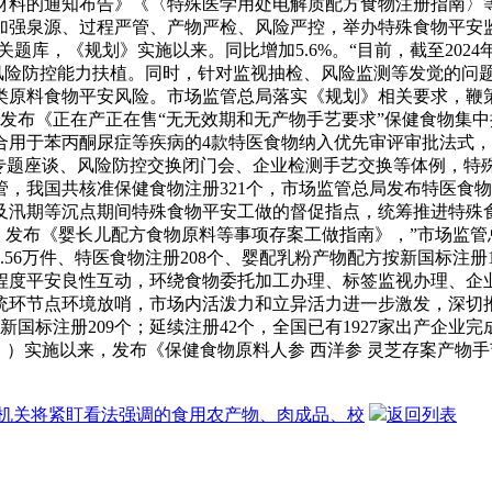
材料的通知布告》《〈特殊医学用处电解质配方食物注册指南〉
加强泉源、过程严管、产物严检、风险严控，举办特殊食物平安
题库，《规划》实施以来。同比增加5.6%。“目前，截至202
策企业风险防控能力扶植。同时，针对监视抽检、风险监测等发觉的
类原料食物平安风险。市场监管总局落实《规划》相关要求，鞭
；发布《正在产正在售“无无效期和无产物手艺要求”保健食物集
月，合用于苯丙酮尿症等疾病的4款特医食物纳入优先审评审批法
”专题座谈、风险防控交换闭门会、企业检测手艺交换等体例，特
，我国共核准保健食物注册321个，市场监管总局发布特医食
及汛期等沉点期间特殊食物平安工做的督促指点，统筹推进特殊
。发布《婴长儿配方食物原料等事项存案工做指南》，”市场监管
56万件、特医食物注册208个、婴配乳粉产物配方按新国标注册
程度平安良性互动，环绕食物委托加工办理、标签监视办理、企
统环节点环境放哨，市场内活泼力和立异活力进一步激发，深切
按新国标注册209个；延续注册42个，全国已有1927家出产企
》）实施以来，发布《保健食物原料人参 西洋参 灵芝存案产物
机关将紧盯看法强调的食用农产物、肉成品、校
返回列表